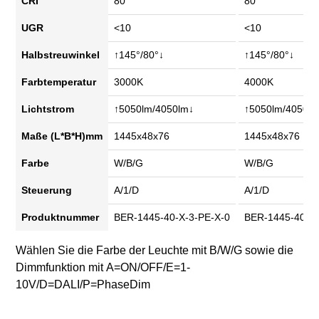
CRI
80
80
UGR
<10
<10
Halbstreuwinkel
↑145°/80°↓
↑145°/80°↓
Farbtemperatur
3000K
4000K
Lichtstrom
↑5050lm/4050lm↓
↑5050lm/4050lm
Maße (L*B*H)mm
1445x48x76
1445x48x76
Farbe
W/B/G
W/B/G
Steuerung
A/1/D
A/1/D
Produktnummer
BER-1445-40-X-3-PE-X-0
BER-1445-40-X-
Wählen Sie die Farbe der Leuchte mit
B/W/G
sowie die
Dimmfunktion mit
A
=ON/OFF/E=
1
-
10V/
D
=DALI/P=PhaseDim